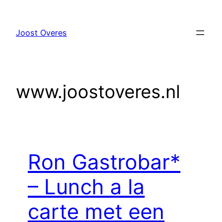
Ga
naar
Joost Overes
de
inhoud
www.joostoveres.nl
Ron Gastrobar*
– Lunch a la
carte met een