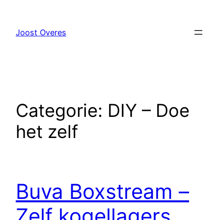
Ga
naar
Joost Overes
de
inhoud
Categorie:
DIY – Doe
het zelf
Buva Boxstream –
Zelf kogellagers